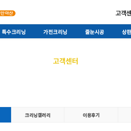
고객
특수크리닝
가전크리닝
줄눈시공
상
고객센터
자주묻는 질문
크리닝갤러리
이용후기